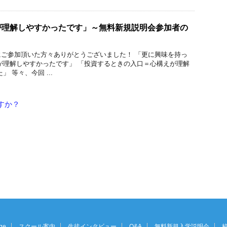
が理解しやすかったです」～無料新規説明会参加者の
ご参加頂いた方々ありがとうございました！ 「更に興味を持っ
が理解しやすかったです」 「投資するときの入口＝心構えが理解
 等々、今回 ...
すか？
ge
スクール案内
生徒インタビュー
Q&A
無料新規入学説明会