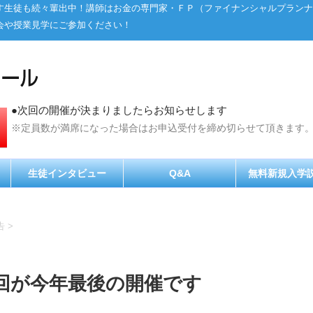
す生徒も続々輩出中！講師はお金の専門家・ＦＰ（ファイナンシャルプランナ
会や授業見学にご参加ください！
●次回の開催が決まりましたらお知らせします
※定員数が満席になった場合はお申込受付を締め切らせて頂きます
生徒インタビュー
Q&A
無料新規入学
告
>
回が今年最後の開催です