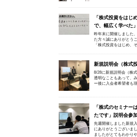
「株式投資をはじ
で、幅広く学べた
昨年末に開催しました
た方々誠にありがとうご
「株式投資をはじめ、その
新規説明会（株式
8/28に新規説明会（
透明なこともあって、み
ー後に入会者希望者も現れ
「株式のセミナー
たです」説明会参
先週開催しました新規
にありがとうございまし
ましたがとてもわかりやす